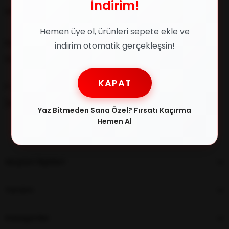
İndirim!
Müşteri İlişkileri
Hemen üye ol, ürünleri sepete ekle ve
Müşteri Destek
indirim otomatik gerçekleşsin!
0216 348 30 22
KAPAT
E-posta
[email protected]
Yaz Bitmeden Sana Özel? Fırsatı Kaçırma
Hemen Al
Müşteri İlişkileri
Yardım
Kategoriler