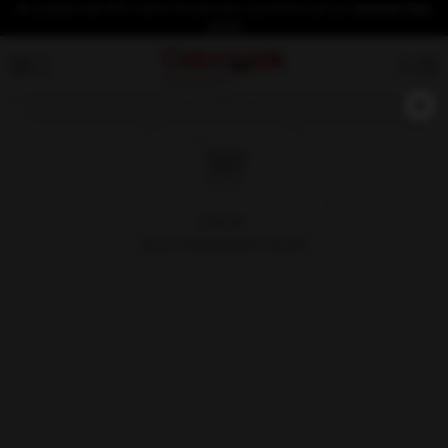
İlk üyeliğe özel %10 indirim fırsatından yararlanmak için
hemen üye
olun!
×