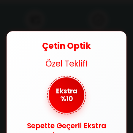
Ücretsiz Kargo
Orijinal Ürün
750 TL ve üzeri alışverişlerde
Ürünlerimizin orijinallik
Çetin Optik
kargo ücretsiz
sertifikasıyla satılır
Özel Teklif!
Güvenli Ödeme
Taksit İmkanı
SSL sertifikasıyla alışverişlerinizi
Tüm kredi kartlarına 3 taksit
güvenle yapabilirsiniz
imkanıyla ödeme fırsatı
Ekstra
%10
Kolay İade
Satın aldığınız ürünleri 14 gün
içerisinde iade edebilirsin
Sepette Geçerli Ekstra