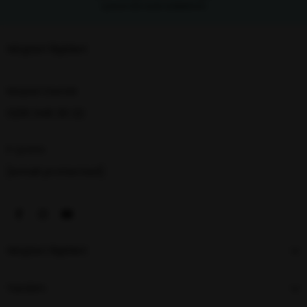
içerisinde iade edebilirsin
Müşteri İlişkileri
Müşteri Destek
0216 348 30 22
E-posta
[email protected]
Müşteri İlişkileri
Yardım