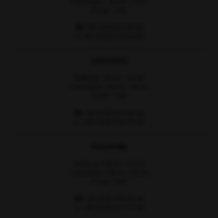
Cumartesi : 08:30 - 21:00
Pazar : Tatil
☎ +90 (216) 412 09 66
📱 +90 (542) 276 66 90
Çekmeköy
Hafta içi : 08:30 - 20:00
Cumartesi : 08:30 - 20:00
Pazar : Tatil
☎ +90 (216) 640 26 66
📱 +90 (552) 640 26 66
Kozyatağı
Hafta içi : 08:30 - 20:00
Cumartesi : 08:30 - 20:00
Pazar : Tatil
☎ +90 (216) 759 99 66
📱 +90 (545) 877 70 94