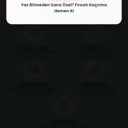
Yaz Bitmeden Sana Özel? Fırsatı Kaçırma
Hemen Al
Ücretsiz Kargo
Orijinal Ürün
750 TL ve üzeri alışverişlerde
Ürünlerimizin orijinallik
kargo ücretsiz
sertifikasıyla satılır
Güvenli Ödeme
Taksit İmkanı
SSL sertifikasıyla alışverişlerinizi
Tüm kredi kartlarına 3 taksit
güvenle yapabilirsiniz
imkanıyla ödeme fırsatı
Kolay İade
Satın aldığınız ürünleri 14 gün