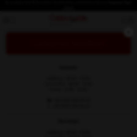
İlk üyeliğe özel %10 indirim fırsatından yararlanmak için
hemen üye
olun!
×
Çalışma Saatleri
Kadıköy
Hafta içi : 08:30 - 21:00
Cumartesi : 08:30 - 21:00
Pazar : 13:00 - 18:00
☎ +90 (216) 348 30 22
📱 +90 (541) 348 30 22
Ümraniye
Hafta içi : 08:30 - 21:00