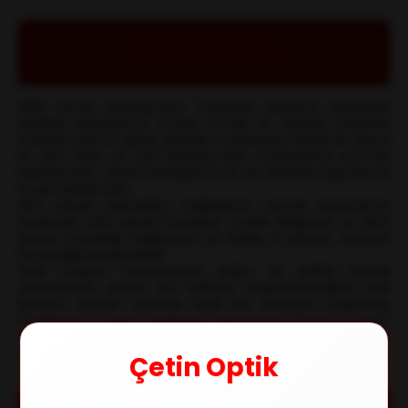
Hakkımızda
1998 yılında şubeleşmeye başlayan şirketimiz, tüketicinin
değişen ihtiyaçlarına yönelik inovatif ve yenilikçi çözümler
sunarak optik ve güneş gözlüğü modasında Türkiye’de dünya
ile aynı anda en yeni koleksiyonları müşterilerine sunmayı
hedeflemiştir. Marka bilinirliğimizi en üst seviyeye taşımak en
büyük hedefimizdir.
2017 yılında Çekmeköy mağazamızı açarak büyümemizi
sürdürdük. 2019 yılında Ümraniye Cadde Mağazası ve 2022
yılında Kozyatağı mağazamız ile birlikte 4 şubeye ulaşarak
hizmet ağımızı genişlettik.
%100 müşteri memnuniyeti, doğru ve kaliteli hizmet
anlayışımızla; sizlere her noktada ulaşamayacağınız özel
tasarım ürünleri sunarak farklı bir deneyim yaşatmayı
hedefliyoruz. Dünya markalarını bünyemize katarak en geniş
ürün yelpazesi ve en kaliteli hizmet ile yolumuza devam
ediyoruz.
Çetin Optik