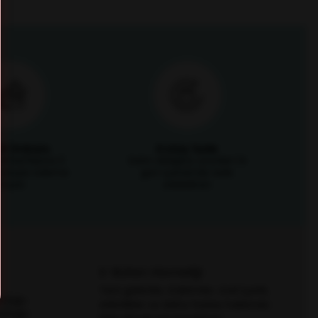
it İmkanı
Kolay İade
i kartlarına 3
Satın aldığınız ürünleri 14
mkanıyla ödeme
gün içerisinde iade
fırsatı
edebilirsin
E-Bülten Aboneliği
Yeni gelenler, indirimler, özel içerik,
zlüğü
etkinlikler ve daha fazlası hakkında
özlüğü