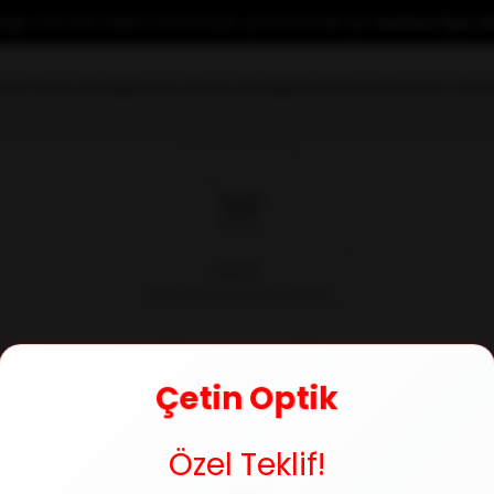
yeliğe özel %10 indirim fırsatından yararlanmak için
hemen üye ol
rkek Güneş Gözlüğü
Unisex Güneş Gözlüğü
Kontakt Lens
Premium Güne
Çetin Optik
Özel Teklif!