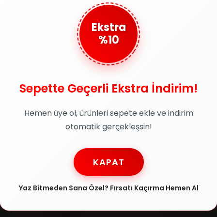
Ekstra
%10
Sepette Geçerli Ekstra İndirim!
Güvenli Ödeme
Taks
rün
SSL sertifikasıyla
Tüm kred
Hemen üye ol, ürünleri sepete ekle ve indirim
jinallik
alışverişlerinizi güvenle
taksit i
atılır
otomatik gerçekleşsin!
yapabilirsiniz
KAPAT
Yardım
Kategoriler
Yaz Bitmeden Sana Özel? Fırsatı Kaçırma Hemen Al
Hesabım
Erkek Güneş Gö
esi
Siparişlerim
Kadın Güneş G