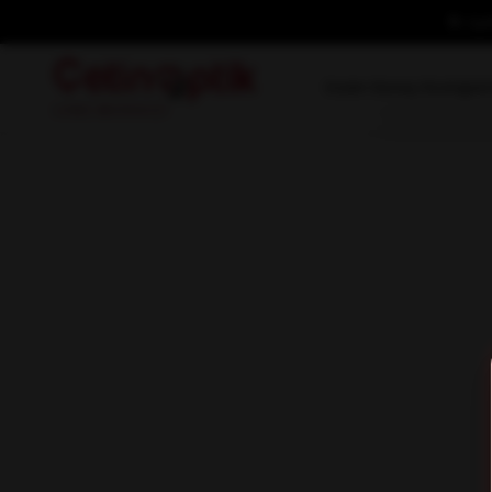
İlk ü
Kadın Güneş Gözlüğü
E