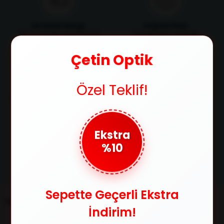
Ücretsiz Kargo
Orijinal Ürün
750 TL ve üzeri alışverişlerde
Ürünlerimizin orijinallik
kargo ücretsiz
sertifikasıyla satılır
Çetin Optik
Özel Teklif!
Güvenli Ödeme
Taksit İmkanı
SSL sertifikasıyla alışverişlerinizi
Tüm kredi kartlarına 3 taksit
güvenle yapabilirsiniz
imkanıyla ödeme fırsatı
Ekstra
%10
Kolay İade
Satın aldığınız ürünleri 14 gün
içerisinde iade edebilirsin
Sepette Geçerli Ekstra
Müşteri İlişkileri
İndirim!