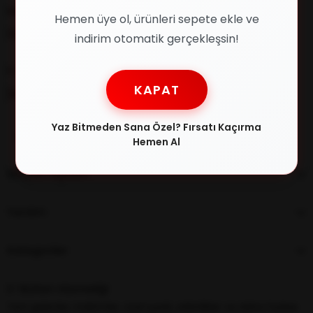
Müşteri Destek
Hemen üye ol, ürünleri sepete ekle ve
0216 348 30 22
indirim otomatik gerçekleşsin!
E-posta
KAPAT
[email protected]
Yaz Bitmeden Sana Özel? Fırsatı Kaçırma
Hemen Al
Müşteri İlişkileri
Yardım
Kategoriler
E-Bülten Aboneliği
Yeni gelenler, indirimler, özel içerik, etkinlikler ve daha fazlası