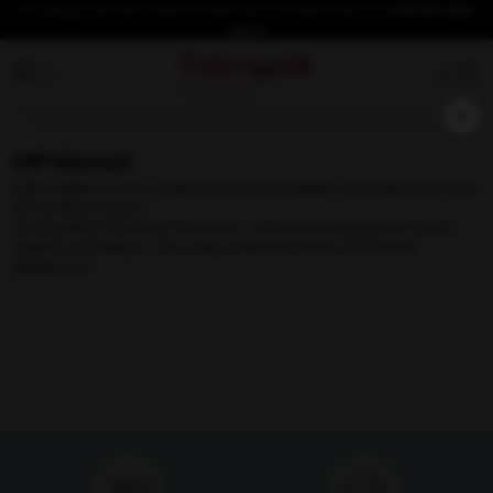
İlk üyeliğe özel %10 indirim fırsatından yararlanmak için
hemen üye
olun!
×
VIP Hizmet
Çetin Optik sizi tanır, sadece size özel fırsatları, sizin ihtiyacınız olan
zamanlarda sunar.
Özel fiyatlar, farklı ürün modelleri, fırsat ve kampanyaları Çetin
Optik'te sizi bekliyor. Tüm satış noktalarımızdan VIP hizmet
alabilirsiniz..