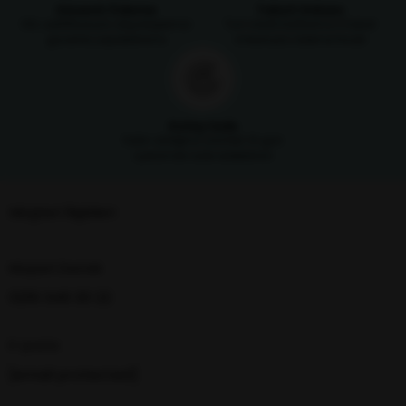
Güvenli Ödeme
Taksit İmkanı
SSL sertifikasıyla alışverişlerinizi
Tüm kredi kartlarına 3 taksit
güvenle yapabilirsiniz
imkanıyla ödeme fırsatı
Kolay İade
Satın aldığınız ürünleri 14 gün
içerisinde iade edebilirsin
Müşteri İlişkileri
Müşteri Destek
0216 348 30 22
E-posta
[email protected]