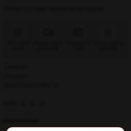
17:00’dan önce verilen siparişler
aynı gün kargoda.
%100 Orijinal
Ücretsiz Kargo &
Kredi Kartına
Güvenli Ödeme
Ürünler
Kolay İade
Taksit
Seçenekleri
Kritik Stok
Karşılaştır
Fiyat Düşünce Haber Ver
Paylaş
ÜRÜN ÖZELLIKLERI