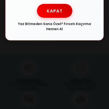
RAY-BAN
MUSTANG
KAPAT
RAY-BAN 3447N 001/3F 53-21-
MUSTANG 1749 03 51/21 Unisex
145 Unisex Güneş Gözlüğü
Güneş Gözlüğü
Yaz Bitmeden Sana Özel? Fırsatı Kaçırma
₺8.710,00
₺4.026,00
₺13.710,00
₺5.639,00
Hemen Al
Ücretsiz Kargo
Orijinal Ürün
750 TL ve üzeri alışverişlerde
Ürünlerimizin orijinallik
kargo ücretsiz
sertifikasıyla satılır