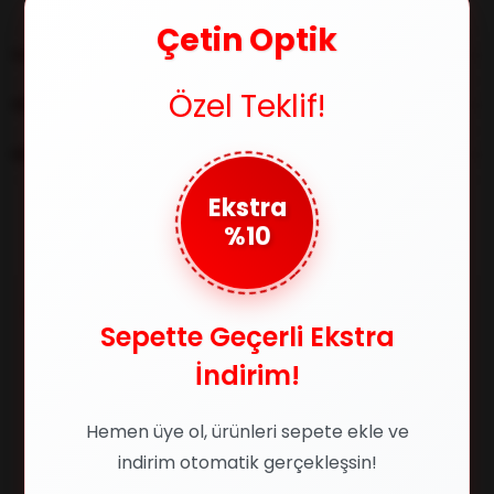
Çetin Optik
YORUMLAR
(0)
Özel Teklif!
ÖDEME SEÇENEKLERI
ÜRÜN ÖNERILERI
Ekstra
%10
Benzer Ürünler
%36
%29
Sepette Geçerli Ekstra
İndirim!
Hemen üye ol, ürünleri sepete ekle ve
indirim otomatik gerçekleşsin!