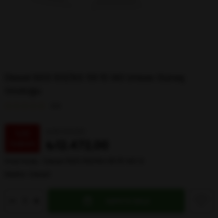
Diesel 1003 103/6G 59 15 140 Unisex Güneş
Gözlüğü
0.0
₺18.341,00
%
32
₺12.472,00
İndirim
Stok Kodu
Diesel 1003 103/6G 59 15 140 G
Marka
:
Diesel