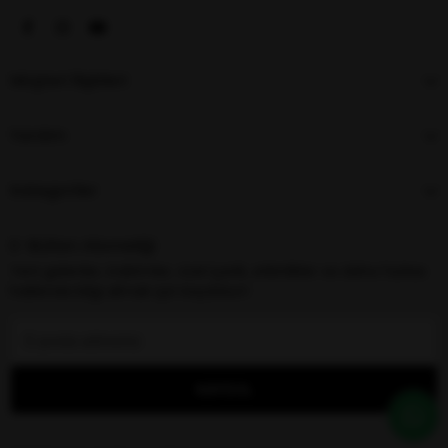
Müşteri İlişkileri
Yardım
Kategoriler
E-Bülten Aboneliği
Yeni gelenler, indirimler, özel içerik, etkinlikler ve daha fazlası
hakkında bilgi almak için kaydolun!
KAYDOL