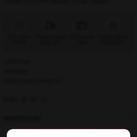
17:00’dan önce verilen siparişler
aynı gün kargoda.
%100 Orijinal
Ücretsiz Kargo &
Kredi Kartına
Güvenli Ödeme
Ürünler
Kolay İade
Taksit
Seçenekleri
Kritik Stok
Karşılaştır
Fiyat Düşünce Haber Ver
Paylaş
ÜRÜN ÖZELLIKLERI