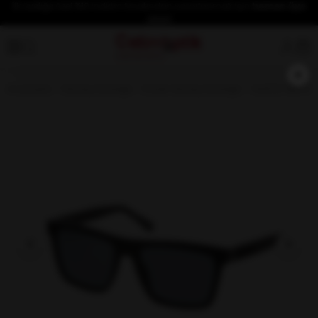
İlk üyeliğe özel %10 indirim fırsatından yararlanmak için
hemen üye
olun!
×
Anasayfa
Güneş Gözlüğü
Erkek Güneş Gözlüğü
GUESS 166 01A