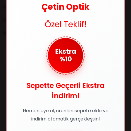
Çetin Optik
YORUMLAR
(0)
ÖDEME SEÇENEKLERI
Özel Teklif!
ÜRÜN ÖNERILERI
Ekstra
%10
Benzer Ürünler
%24
%40
Sepette Geçerli Ekstra
İndirim!
Hemen üye ol, ürünleri sepete ekle ve
indirim otomatik gerçekleşsin!
RAY-BAN
RAY-BAN