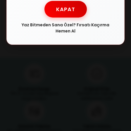
KAPAT
RAY-BAN 3445 002/58 64/17
RAY-BAN 3025 L0205 58/14
Erkek Güneş Gözlüğü
Erkek Güneş Gözlüğü
₺10.757,00
₺8.224,00
₺14.072,00
₺13.599,00
Yaz Bitmeden Sana Özel? Fırsatı Kaçırma
Hemen Al
Ücretsiz Kargo
Orijinal Ürün
750 TL ve üzeri alışverişlerde
Ürünlerimizin orijinallik
kargo ücretsiz
sertifikasıyla satılır
Güvenli Ödeme
Taksit İmkanı
SSL sertifikasıyla alışverişlerinizi
Tüm kredi kartlarına 3 taksit