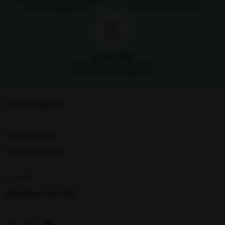
güvenle yapabilirsiniz
imkanıyla ödeme fırsatı
Kolay İade
Satın aldığınız ürünleri 14 gün
içerisinde iade edebilirsin
Müşteri İlişkileri
Müşteri Destek
0216 348 30 22
E-posta
[email protected]