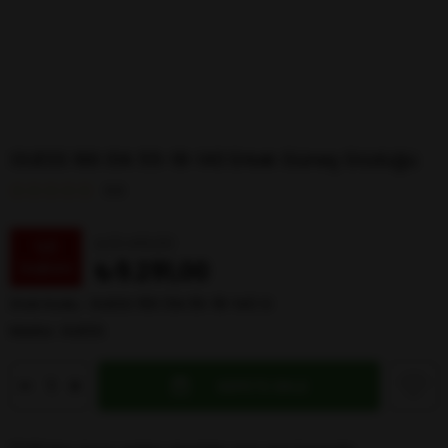
GUESS 166 01A 55-18-140 Erkek Güneş Gözlüğü
0.0
₺10.491,00
%
11
₺9.291,00
İndirim
Stok Kodu
GUESS 166 01A 55-18-140 G
Marka
:
GUESS