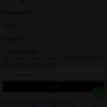
Müşteri İlişkileri
Yardım
Kategoriler
E-Bülten Aboneliği
Yeni gelenler, indirimler, özel içerik, etkinlikler ve daha fazlası
hakkında bilgi almak için kaydolun!
KAYDOL
©2025 Çetin Optik Lens | Tüm Hakları Saklıdır.