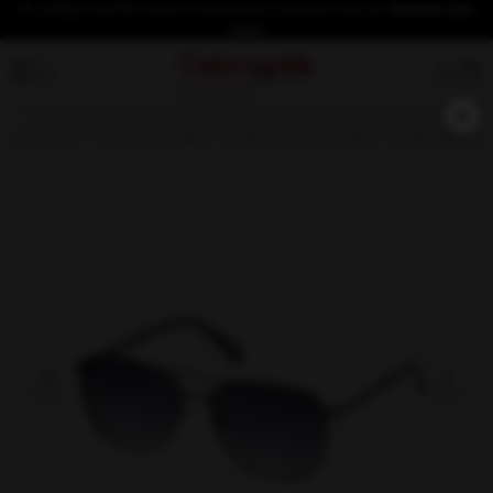
İlk üyeliğe özel %10 indirim fırsatından yararlanmak için
hemen üye
olun!
×
Anasayfa
Güneş Gözlüğü
Erkek Güneş Gözlüğü
OSSE 3537 02 