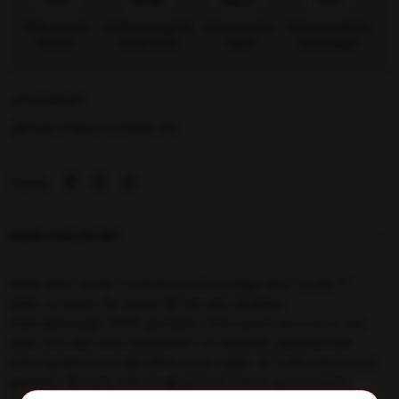
%100 Orijinal
Ücretsiz Kargo &
Kredi Kartına
Güvenli Ödeme
Ürünler
Kolay İade
Taksit
Seçenekleri
Karşılaştır
Fiyat Düşünce Haber Ver
Paylaş
ÜRÜN ÖZELLIKLERI
OSSE 3537 02 56-17 Erkek Güneş Gözlüğü 3537 02 56-17 –
Şıklık ve Konfor Bir Arada! 😎 Her gün rahatlıkla
kullanabileceğin OSSE gözlükler, fonksiyonel tasarımı ile öne
çıkar. Göz alıcı renk seçenekleri ve dayanıklı yapısıyla hem
şehir hayatına hem tatil stiline uyum sağlar. 💯 %100 orijinal ürün
garantisi, 🔄 kolay iade ve 🔐 güvenli ödeme güvencesiyle