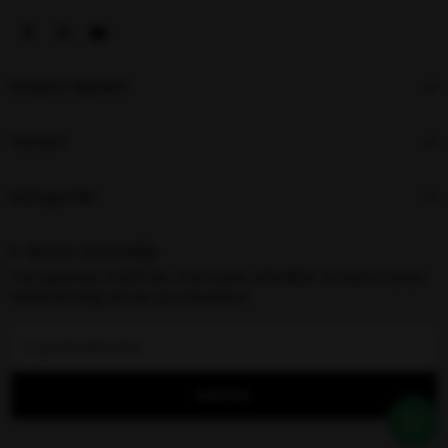
Müşteri İlişkileri
Yardım
Kategoriler
E-Bülten Aboneliği
Yeni gelenler, indirimler, özel içerik, etkinlikler ve daha fazlası
hakkında bilgi almak için kaydolun!
KAYDOL