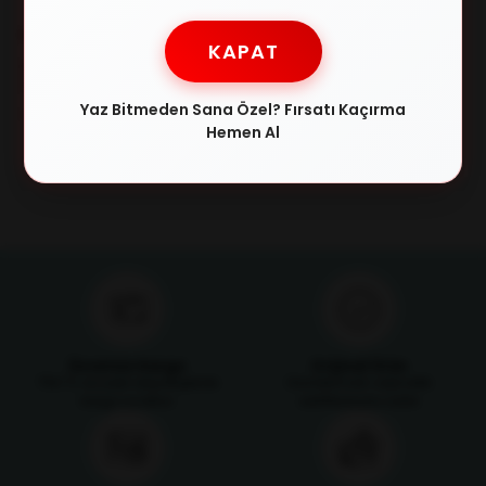
RAY-BAN
RAY-BAN
KAPAT
RAY-BAN 3445 002/58 64/17
RAY-BAN 3025 L0205 58/14
Erkek Güneş Gözlüğü
Erkek Güneş Gözlüğü
Yaz Bitmeden Sana Özel? Fırsatı Kaçırma
₺10.757,00
₺8.224,00
₺14.072,00
₺13.599,00
Hemen Al
Ücretsiz Kargo
Orijinal Ürün
750 TL ve üzeri alışverişlerde
Ürünlerimizin orijinallik
kargo ücretsiz
sertifikasıyla satılır