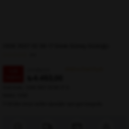
OSSE 3537 02 56-17 Erkek Güneş Gözlüğü
0.0
Web’e Özel Fiyat
₺5.989,00
%
26
₺4.453,00
İndirim
Stok Kodu
OSSE 3537 02 56-17 G
Marka
:
OSSE
17:00’dan önce verilen siparişler
aynı gün kargoda.