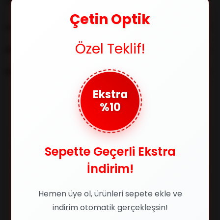
seni bekliyor. Gözlüğünü seç, stilini tamamla! 🛍️
Çetin Optik
YORUMLAR
(0)
Özel Teklif!
ÖDEME SEÇENEKLERI
ÜRÜN ÖNERILERI
Ekstra
%10
Benzer Ürünler
%24
%40
Sepette Geçerli Ekstra
İndirim!
Hemen üye ol, ürünleri sepete ekle ve
indirim otomatik gerçekleşsin!