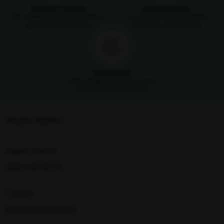
Güvenli Ödeme
Taksit İmkanı
SSL sertifikasıyla alışverişlerinizi
Tüm kredi kartlarına 3 taksit
güvenle yapabilirsiniz
imkanıyla ödeme fırsatı
Kolay İade
Satın aldığınız ürünleri 14 gün
içerisinde iade edebilirsin
Müşteri İlişkileri
Müşteri Destek
0216 348 30 22
E-posta
[email protected]