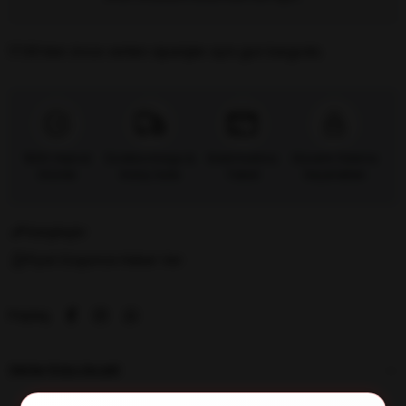
17:00’dan önce verilen siparişler
aynı gün kargoda.
%100 Orijinal
Ücretsiz Kargo &
Kredi Kartına
Güvenli Ödeme
Ürünler
Kolay İade
Taksit
Seçenekleri
Karşılaştır
Fiyat Düşünce Haber Ver
Paylaş
ÜRÜN ÖZELLIKLERI