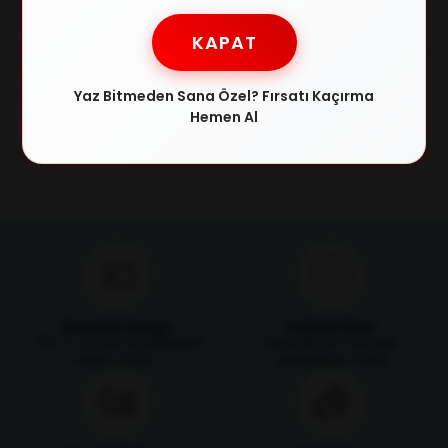
RAY-BAN
MUSTANG
KAPAT
RAY-BAN 3447N 001/3F 53-21-
MUSTANG 1749 03 51/21 Unisex
145 Unisex Güneş Gözlüğü
Güneş Gözlüğü
₺8.710,00
₺4.026,00
₺13.710,00
₺5.639,00
Yaz Bitmeden Sana Özel? Fırsatı Kaçırma
Hemen Al
Ücretsiz Kargo
Orijinal Ürün
750 TL ve üzeri alışverişlerde
Ürünlerimizin orijinallik
kargo ücretsiz
sertifikasıyla satılır