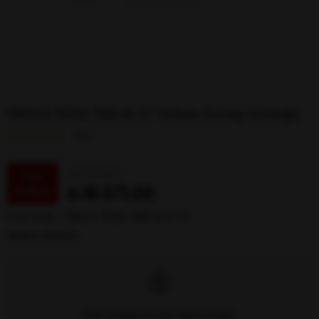
PERSOL 1020S 518/4E 57 Unisex Güneş Gözlüğü
0.0
₺21.101,00
%
12
₺18.571,00
İndirim
Stok Kodu
PERSOL 1020S 518/4E 57 G
Marka
:
PERSOL
Ürün stoklarımızda kalmamıştır.