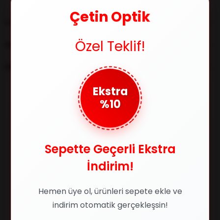
Çetin Optik
YORUMLAR
(0)
Özel Teklif!
ÖDEME SEÇENEKLERI
ÜRÜN ÖNERILERI
Ekstra
%10
Benzer Ürünler
%36
%29
Sepette Geçerli Ekstra
İndirim!
Hemen üye ol, ürünleri sepete ekle ve
indirim otomatik gerçekleşsin!