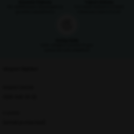
Güvenli Ödeme
Taksit İmkanı
SSL sertifikasıyla alışverişlerinizi
Tüm kredi kartlarına 3 taksit
güvenle yapabilirsiniz
imkanıyla ödeme fırsatı
Kolay İade
Satın aldığınız ürünleri 14 gün
içerisinde iade edebilirsin
Müşteri İlişkileri
Müşteri Destek
0216 348 30 22
E-posta
[email protected]