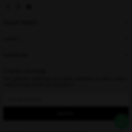
Müşteri İlişkileri
Yardım
Kategoriler
E-Bülten Aboneliği
Yeni gelenler, indirimler, özel içerik, etkinlikler ve daha fazlası
hakkında bilgi almak için kaydolun!
KAYDOL