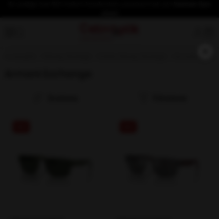
İlk üyeliğe özel %10 indirim fırsatından yararlanmak için
hemen üye
olun!
×
Anasayfa
Güneş Gözlüğü
Erkek Güneş Gözlüğü
Armani Excha
Armani Exchange
Sıralama
Filtreleme
%52
%52