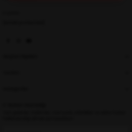
E-posta
[email protected]
Müşteri İlişkileri
Yardım
Kategoriler
E-Bülten Aboneliği
Yeni gelenler, indirimler, özel içerik, etkinlikler ve daha fazlası
hakkında bilgi almak için kaydolun!