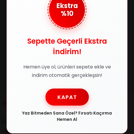
750 TL ve üzeri alışverişlerde
Ürünlerimizin orijinallik
Ekstra
kargo ücretsiz
sertifikasıyla satılır
%10
Güvenli Ödeme
Taksit İmkanı
Sepette Geçerli Ekstra
SSL sertifikasıyla alışverişlerinizi
Tüm kredi kartlarına 3 taksit
güvenle yapabilirsiniz
imkanıyla ödeme fırsatı
İndirim!
Hemen üye ol, ürünleri sepete ekle ve
indirim otomatik gerçekleşsin!
Kolay İade
Satın aldığınız ürünleri 14 gün
içerisinde iade edebilirsin
KAPAT
Müşteri İlişkileri
Yaz Bitmeden Sana Özel? Fırsatı Kaçırma
Hemen Al
Müşteri Destek
0216 348 30 22