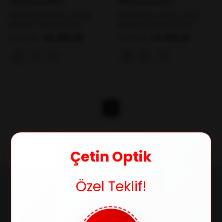
ARMANI EXCHANCE
ARMANI EXCHANCE
ARMANI EXCHANCE 2046S
ARMANI EXCHANCE 2046S
61019A 57 Erkek Güneş
6003Z3 57 Erkek Güneş
Gözlüğü
Gözlüğü
₺5.402,00
₺5.402,00
₺11.337,00
₺11.341,00
1
Çetin Optik
Özel Teklif!
Ücretsiz Kargo
Orijinal Ürün