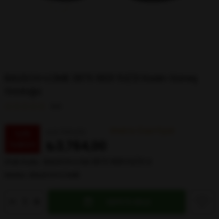
BAUSCH+LOMB 3870 9931 53/21 Kadın Güneş
Gözlüğü
0.0
Web’e Özel Fiyat
₺5.760,00
%
35
₺3.764,00
İndirim
Stok Kodu
BAUSCH+LOM 3870 9931 53/21 G
Marka
:
BAUSCH+LOMB