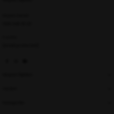
Müşteri Destek
0216 348 30 22
E-posta
[email protected]
Müşteri İlişkileri
Yardım
Kategoriler