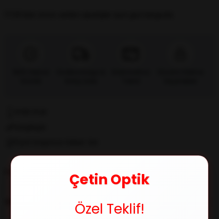
17:00’dan önce verilen siparişler
aynı gün kargoda.
%100 Orijinal
Ücretsiz Kargo &
Kredi Kartına
Güvenli Ödeme
Ürünler
Kolay İade
Taksit
Seçenekleri
Kritik Stok
Karşılaştır
Fiyat Düşünce Haber Ver
Paylaş
Çetin Optik
ÜRÜN ÖZELLIKLERI
Özel Teklif!