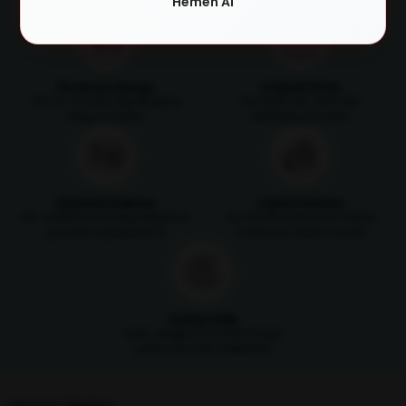
Hemen Al
Ücretsiz Kargo
Orijinal Ürün
750 TL ve üzeri alışverişlerde
Ürünlerimizin orijinallik
kargo ücretsiz
sertifikasıyla satılır
Güvenli Ödeme
Taksit İmkanı
SSL sertifikasıyla alışverişlerinizi
Tüm kredi kartlarına 3 taksit
güvenle yapabilirsiniz
imkanıyla ödeme fırsatı
Kolay İade
Satın aldığınız ürünleri 14 gün
içerisinde iade edebilirsin
Müşteri İlişkileri