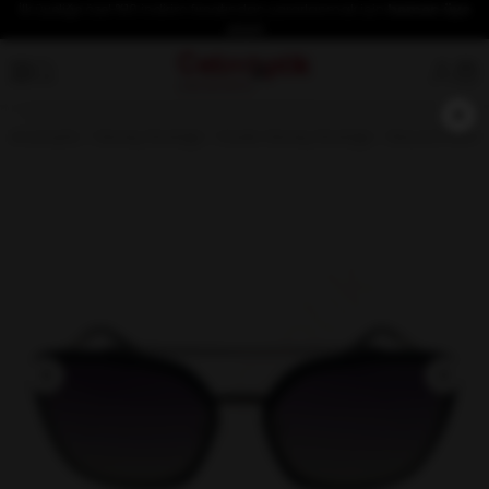
İlk üyeliğe özel %10 indirim fırsatından yararlanmak için
hemen üye
olun!
×
Anasayfa
Güneş Gözlüğü
Kadın Güneş Gözlüğü
Bausch+Lom