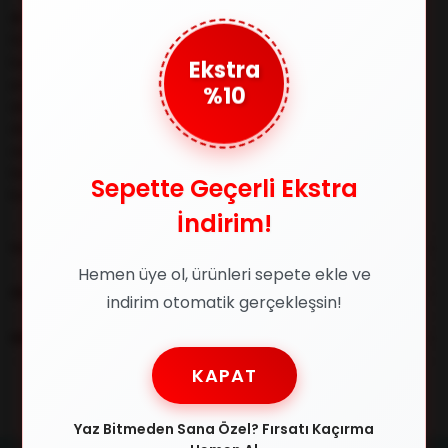
🌟 Fark yaratmak isteyenler için: BAUSCH+LOMB 3870 9931
53/21 Kadın Güneş Gözlüğü 🧱 Metal çerçeve, hem sağlam
Ekstra
hem karakteristik bir duruş sunar. 🎨 Siyah çerçevesi ile stiline
%10
enerjik bir dokunuş katar. 👁️ Çekik cam tasarımı yüz hatlarını
dengeler. 🛡️ Degrade cam tipi ile gözlerin hem korunur hem
de rahat eder. 🌈 Füme camlar ise ışığın tadını keyifle çıkarmanı
sağlar. 🌴 Sıcak yaz günlerinin vazgeçilmezi olmaya aday bir
tasarım. 🛍️ Şimdi sipariş ver, %100 orijinal ürün ve avantajını
Sepette Geçerli Ekstra
kaçırma!
İndirim!
YORUMLAR
(0)
Hemen üye ol, ürünleri sepete ekle ve
ÖDEME SEÇENEKLERI
indirim otomatik gerçekleşsin!
ÜRÜN ÖNERILERI
KAPAT
Yaz Bitmeden Sana Özel? Fırsatı Kaçırma