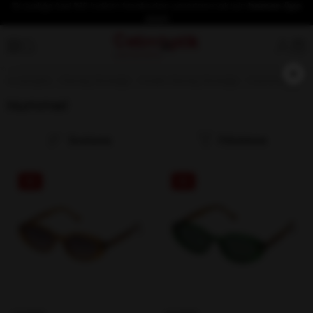
İlk üyeliğe özel %10 indirim fırsatından yararlanmak için
hemen üye
olun!
×
Anasayfa
Güneş Gözlüğü
Kadın Güneş Gözlüğü
Hummel
Hummel
Sıralama
Filtreleme
%5
%5