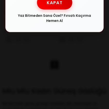
KAPAT
MIU MIU
MIU MIU
Yaz Bitmeden Sana Özel? Fırsatı Kaçırma
MIU MIU 55ZS 5AK07O 50 HN
MIU MIU 09WS 1AB5S0 53 HC
Hemen Al
Kadın Güneş Gözlüğü
Kadın Güneş Gözlüğü
₺23.637,00
₺22.579,00
₺33.916,00
₺26.562,00
1
Miu Miu Kadın Güneş Gözlüğü
Miu Miu kadın güneş gözlüğü modelleri, lüks dokunuşları ve 