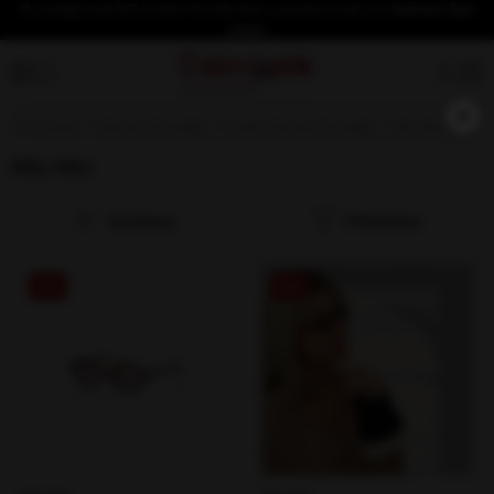
İlk üyeliğe özel %10 indirim fırsatından yararlanmak için
hemen üye
olun!
×
Anasayfa
Güneş Gözlüğü
Kadın Güneş Gözlüğü
Miu Miu
Miu Miu
Sıralama
Filtreleme
%15
%26