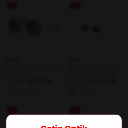
%51
%26
MIU MIU
MIU MIU
MIU MIU 52VS 1BC169 50 Kadın
MIU MIU 06ZS 142-5S0 50-20-
Güneş Gözlüğü
140 Kadın Güneş Gözlüğü
₺15.707,00
₺23.642,00
₺32.089,00
₺32.089,00
%26
%19