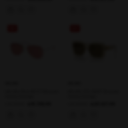
%51
%37
MIU MIU
MIU MIU
MIU MIU 56US 1BC177 58 Kadın
MIU MIU 10YS 11M01T 56 Kadın
Güneş Gözlüğü
Güneş Gözlüğü
₺15.705,00
₺20.227,00
₺32.083,00
₺32.089,00