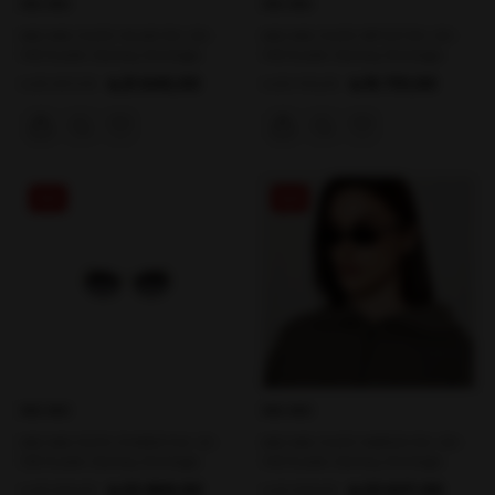
MIU MIU
MIU MIU
MIU MIU 04ZS 14L4I0 50-20-
MIU MIU 04ZS 19P2Z1 50-20-
140 Kadın Güneş Gözlüğü
140 Kadın Güneş Gözlüğü
₺21.640,00
₺19.701,00
₺25.457,00
₺26.740,00
%19
%26
MIU MIU
MIU MIU
MIU MIU 52YS ZVN5D1 54-21-
MIU MIU 04ZS 1AB5S0 50-20-
125 Kadın Güneş Gözlüğü
140 Kadın Güneş Gözlüğü
₺22.869,00
₺23.637,00
₺28.269,00
₺32.083,00