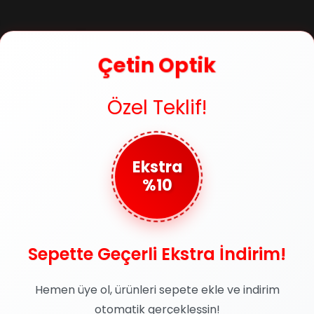
IN SPP072M 700
neş Gözlüğü
Çetin Optik
11.320,00
Özel Teklif!
Ekstra
%10
1
Sepette Geçerli Ekstra İndirim!
Hemen üye ol, ürünleri sepete ekle ve indirim
otomatik gerçekleşsin!