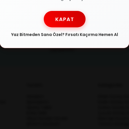
KAPAT
Yaz Bitmeden Sana Özel? Fırsatı Kaçırma Hemen Al
Güvenli Ödeme
Taks
rün
SSL sertifikasıyla
Tüm kred
jinallik
alışverişlerinizi güvenle
taksit i
atılır
yapabilirsiniz
Yardım
Kategoriler
Hesabım
Erkek Güneş Gö
esi
Siparişlerim
Kadın Güneş G
Sipariş Takibi
Unisex Güneş G
Kolay İade
Çocuk Güneş G
Sıkça Sorulan Sorular
Mavi Işık Koruma
Şifremi Unuttum
Yüzücü Gözlüğ