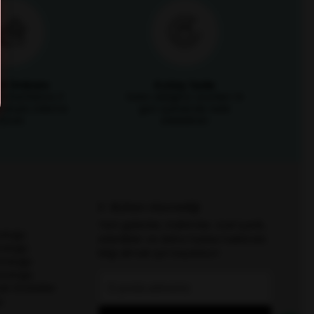
it İmkanı
Kolay İade
i kartlarına 3
Satın aldığınız ürünleri 14
mkanıyla ödeme
gün içerisinde iade
fırsatı
edebilirsin
E-Bülten Aboneliği
Yeni gelenler, indirimler, özel içerik,
zlüğü
etkinlikler ve daha fazlası hakkında
özlüğü
bilgi almak için kaydolun!
özlüğü
özlüğü
lı Gözlükler
ü