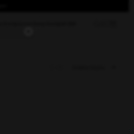
un!
ş Gözlüğü
Çocuk Güneş Gözlüğü
İLETİŞİM
×