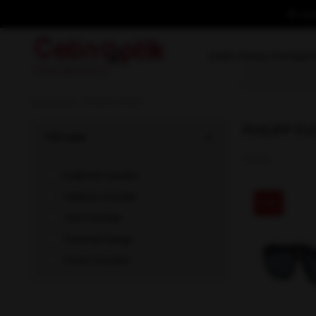
İlk ü
Kadın Güneş Gözlüğü
E
Anasayfa
PHILIPP PLEIN
PHILIPP PL
Filtreler
1 Ürün
İndirimli Ürünler
Videolu Ürünler
%35
Yeni Ürünler
Ücretsiz Kargo
Fırsat Ürünleri