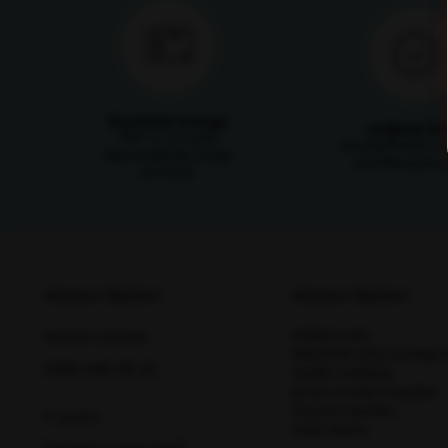
Ücretsiz Kargo
Orijinal Ü
750 TL ve üzeri
Ürünlerimizin ori
alışverişlerde kargo
sertifikasıyla s
ücretsiz
Müşteri İlişkileri
Müşteri İlişkileri
Hakkımızda
Müşteri Destek
Mesafeli Satış Sözleşm
0216 348 30 22
Gizlilik Politikası
İptal ve İade Koşulları
Garanti Şartları
E-posta
KVKK Metni