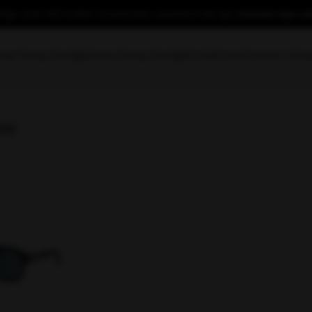
yeliğe özel %10 indirim fırsatından yararlanmak için
hemen üye ol
rkek Güneş Gözlüğü
Unisex Güneş Gözlüğü
Kontakt Lens
Premium Güne
EIN