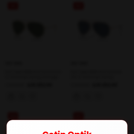
%31
%31
RAY-BAN
RAY-BAN
RAY-BAN RBR0101S 001/VR 59-
RAY-BAN RBR0101S 92023A
11-140 Erkek Güneş Gözlüğü
59-11-140 Erkek Güneş
Gözlüğü
₺10.252,00
₺10.252,00
₺14.810,00
₺14.812,00
%38
%37