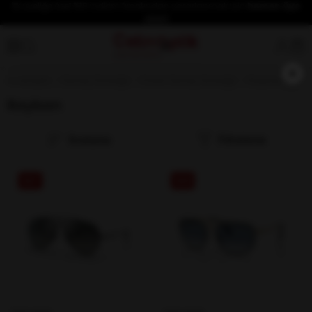
İlk üyeliğe özel %10 indirim fırsatından yararlanmak için
hemen üye
olun!
×
Anasayfa
Güneş Gözlüğü
Erkek Güneş Gözlüğü
Rayban
Rayban
Sıralama
Filtreleme
%37
%39