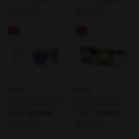
%48
%29
RAY-BAN
RAY-BAN
RAY-BAN 3708 91444L 59-18-
RAY-BAN 4165 622/5A
145 Erkek Güneş Gözlüğü
54/16/145 Erkek Güneş
Gözlüğü
₺9.848,00
₺9.458,00
₺18.811,00
₺13.250,00