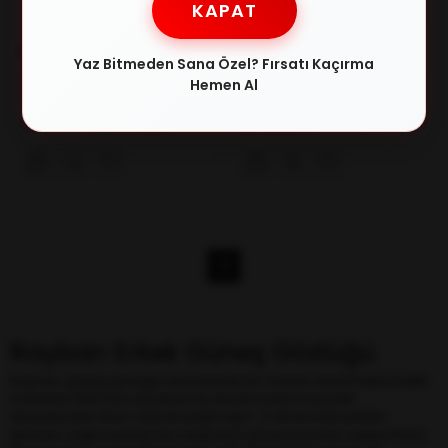
KAPAT
RAY-BAN
RAY-BAN
Yaz Bitmeden Sana Özel? Fırsatı Kaçırma
RAY-BAN 3447 001/G5 50-21-
RayBan 2180 601/11 51/21 Erkek
Hemen Al
145 Erkek Güneş Gözlüğü
Güneş Gözlüğü
₺11.224,00
₺5.918,00
₺20.441,00
1
Rayban Erkek Güneş Gözlüğü
Rayban, güneş gözlüğü dünyasında bir efsane olarak kabul edilir.
Kökenleri 1930'lara dayanan bu ikonik marka havacılık
dünyasından ilham alarak doğmuştur. O dönemde pilotlar
güneşin yoğun parlaması nedeniyle görüş sorunları yaşıyorlardı.