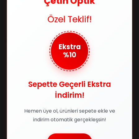
Çetin Optik
Özel Teklif!
RAY-BAN
RAY-BAN
Ekstra
RAY-BAN RBR0101S 002/GS
RAY-BAN 2140 129433 54-22-
%10
59-11-140 Erkek Güneş
145 Erkek Güneş Gözlüğü
Gözlüğü
₺10.659,00
₺8.543,00
₺17.165,00
₺13.598,00
Sepette Geçerli Ekstra
İndirim!
%45
Hemen üye ol, ürünleri sepete ekle ve
indirim otomatik gerçekleşsin!