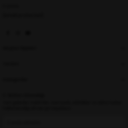
E-posta
[email protected]
Müşteri İlişkileri
Yardım
Kategoriler
E-Bülten Aboneliği
Yeni gelenler, indirimler, özel içerik, etkinlikler ve daha fazlası
hakkında bilgi almak için kaydolun!