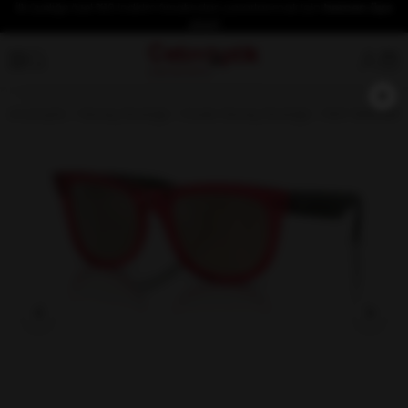
İlk üyeliğe özel %10 indirim fırsatından yararlanmak için
hemen üye
olun!
×
Anasayfa
Güneş Gözlüğü
Kadın Güneş Gözlüğü