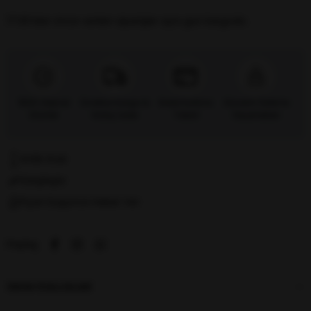
17:00’dan önce verilen siparişler
aynı gün kargoda.
%100 Orijinal
Ücretsiz Kargo &
Kredi Kartına
Güvenli Ödeme
Ürünler
Kolay İade
Taksit
Seçenekleri
Kritik Stok
Karşılaştır
Fiyat Düşünce Haber Ver
Paylaş
ÜRÜN ÖZELLIKLERI