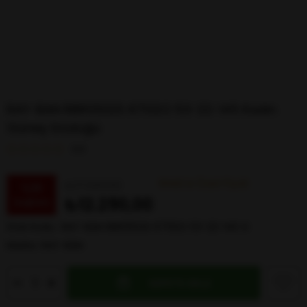
RAY-BAN RBR0502S 67132O 53-22-145 Kadın
Güneş Gözlüğü
0.0
Web’e Özel Fiyat
₺17.220,00
%
29
₺12.290,00
İndirim
Stok Kodu
RAY-BAN RBR0502S 67132O 53-22-145 G
Marka
:
RAY-BAN