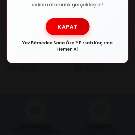
indirim otomatik gerçekleşsin!
KAPAT
RAY-BAN
Swing
Yaz Bitmeden Sana Özel? Fırsatı Kaçırma
RAY-BAN 4098 601/8G 60-14
Swing 186 0383 51/19 Kadın
Kadın Güneş Gözlüğü
Güneş Gözlüğü
Hemen Al
₺11.857,00
₺1.259,00
₺14.405,00
₺1.321,00
Ücretsiz Kargo
Orijinal Ürün
750 TL ve üzeri alışverişlerde
Ürünlerimizin orijinallik