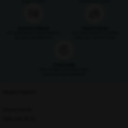
kargo ücretsiz
sertifikasıyla satılır
Güvenli Ödeme
Taksit İmkanı
SSL sertifikasıyla alışverişlerinizi
Tüm kredi kartlarına 3 taksit
güvenle yapabilirsiniz
imkanıyla ödeme fırsatı
Kolay İade
Satın aldığınız ürünleri 14 gün
içerisinde iade edebilirsin
Müşteri İlişkileri
Müşteri Destek
0216 348 30 22