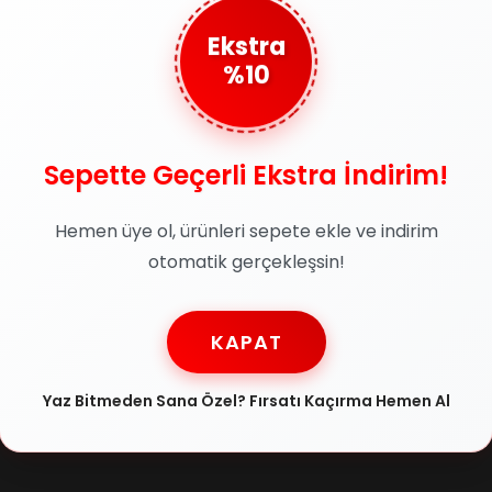
Ekstra
%10
Sepette Geçerli Ekstra İndirim!
Hemen üye ol, ürünleri sepete ekle ve indirim
otomatik gerçekleşsin!
KAPAT
Yaz Bitmeden Sana Özel? Fırsatı Kaçırma Hemen Al