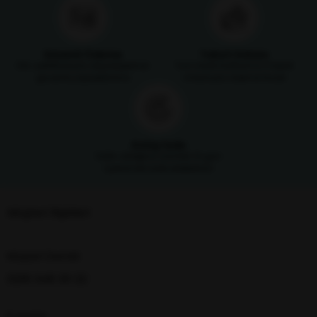
Güvenli Ödeme
Taksit İmkanı
SSL sertifikasıyla alışverişlerinizi
Tüm kredi kartlarına 3 taksit
güvenle yapabilirsiniz
imkanıyla ödeme fırsatı
Kolay İade
Satın aldığınız ürünleri 14 gün
içerisinde iade edebilirsin
Müşteri İlişkileri
Müşteri Destek
0216 348 30 22
E-posta