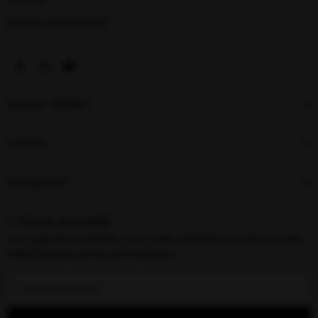
[email protected]
Müşteri İlişkileri
Yardım
Kategoriler
E-Bülten Aboneliği
Yeni gelenler, indirimler, özel içerik, etkinlikler ve daha fazlası
hakkında bilgi almak için kaydolun!