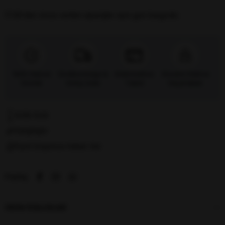
17:00’dan önce verilen siparişler
aynı gün kargoda.
%100 Orijinal
Ücretsiz Kargo &
Kredi Kartına
Güvenli Ödeme
Ürünler
Kolay İade
Taksit
Seçenekleri
Kritik Stok
Karşılaştır
Fiyat Düşünce Haber Ver
Paylaş
ÜRÜN ÖZELLIKLERI