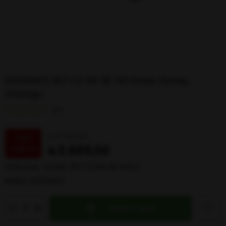
ELEGANCE 1917 C2 56-18-140 Kadın Güneş
Gözlüğü
0.0
₺4.769,00
%
23
₺3.689,00
İndirim
Stok Kodu
ELGNC 1917 C2 56-18-140 G
Marka
:
ELEGANCE