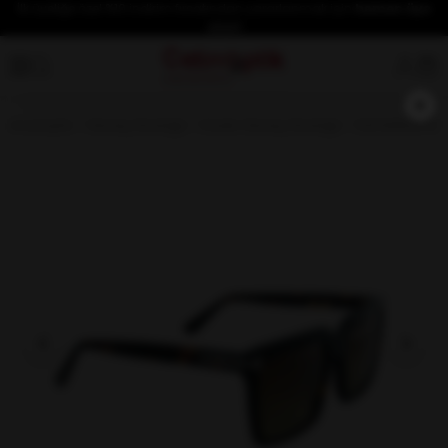
İlk üyeliğe özel %10 indirim fırsatından yararlanmak için
hemen üye
olun!
×
Anasayfa
Güneş Gözlüğü
Kadın Güneş Gözlüğü
ELEGANCE 191