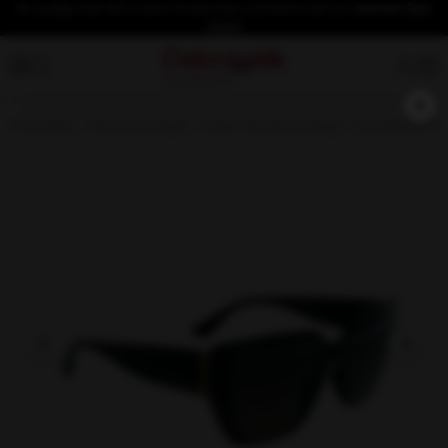
İlk üyeliğe özel %10 indirim fırsatından yararlanmak için
hemen üye
olun!
×
Anasayfa
Güneş Gözlüğü
Kadın Güneş Gözlüğü
ELEGANCE 194