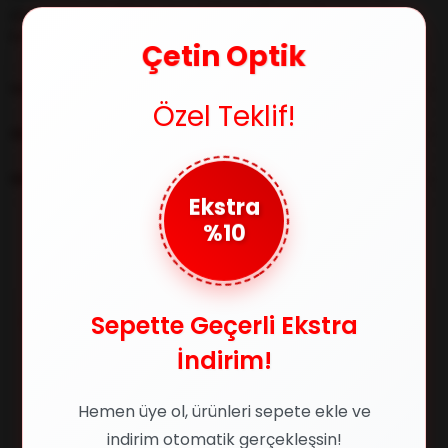
güçlü formuyla dikkat çeken ELEGANCE 1941 C3, yaz
kombinlerine iddialı bir dokunuş katar.
Çetin Optik
YORUMLAR
(0)
Özel Teklif!
ÖDEME SEÇENEKLERI
ÜRÜN ÖNERILERI
Ekstra
%10
Benzer Ürünler
Sepette Geçerli Ekstra
%18
%5
İndirim!
Hemen üye ol, ürünleri sepete ekle ve
indirim otomatik gerçekleşsin!