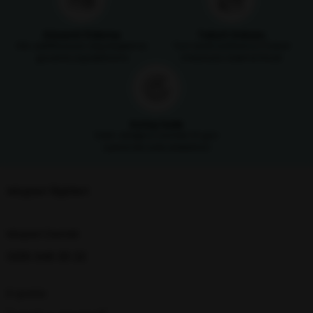
Güvenli Ödeme
Taksit İmkanı
SSL sertifikasıyla alışverişlerinizi
Tüm kredi kartlarına 3 taksit
güvenle yapabilirsiniz
imkanıyla ödeme fırsatı
Kolay İade
Satın aldığınız ürünleri 14 gün
içerisinde iade edebilirsin
Müşteri İlişkileri
Müşteri Destek
0216 348 30 22
E-posta