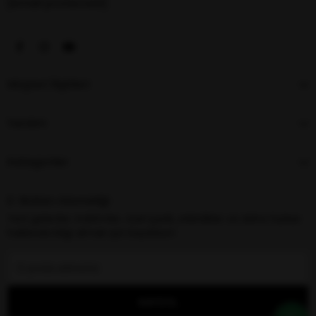
[email protected]
Müşteri İlişkileri
Yardım
Kategoriler
E-Bülten Aboneliği
Yeni gelenler, indirimler, özel içerik, etkinlikler ve daha fazlası
hakkında bilgi almak için kaydolun!
KAYDOL