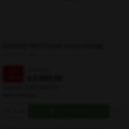
ELEGANCE 1941 C3 Kadın Güneş Gözlüğü
0.0
₺5.009,00
%
26
₺3.689,00
İndirim
Stok Kodu
ELGNC 1941 C3 G
Marka
:
ELEGANCE