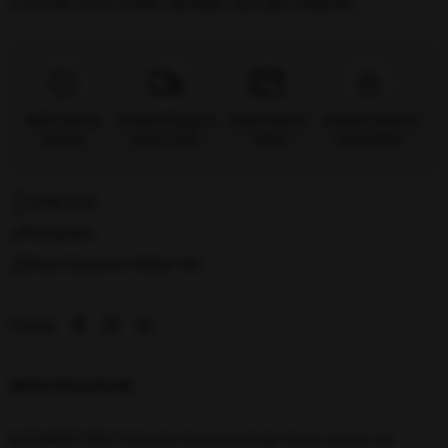
17:00’dan önce verilen siparişler
aynı gün kargoda.
%100 Orijinal
Ücretsiz Kargo &
Kredi Kartına
Güvenli Ödeme
Ürünler
Kolay İade
Taksit
Seçenekleri
Kritik Stok
Karşılaştır
Fiyat Düşünce Haber Ver
Paylaş
ÜRÜN ÖZELLIKLERI
ELEGANCE 1941 C3 Kadın Güneş Gözlüğü Geniş camları ve