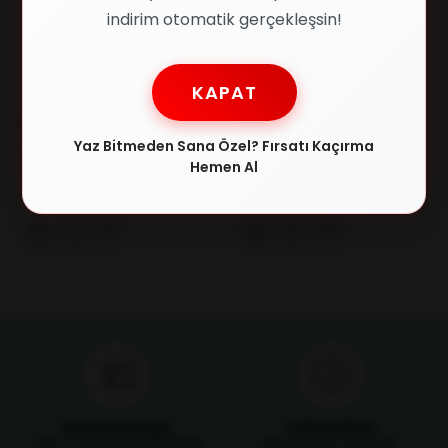
indirim otomatik gerçekleşsin!
KAPAT
RAY-BAN
Swing
Yaz Bitmeden Sana Özel? Fırsatı Kaçırma
RAY-BAN 4098 601/8G 60-14
Swing 186 0383 51/19 Kadın
Hemen Al
Kadın Güneş Gözlüğü
Güneş Gözlüğü
₺11.857,00
₺1.259,00
₺14.405,00
₺1.321,00
Ücretsiz Kargo
Orijinal Ürün
750 TL ve üzeri alışverişlerde
Ürünlerimizin orijinallik