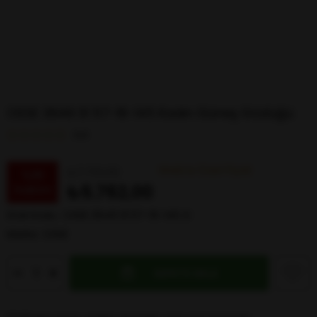
OSSE 3649 01 57-16-145 Kadın Güneş Gözlüğü
0.0
Web’e Özel Fiyat
₺7.751,00
%
26
₺5.762,00
İndirim
Stok Kodu
OSSE 3649 01 57-16-145 G
Marka
:
OSSE