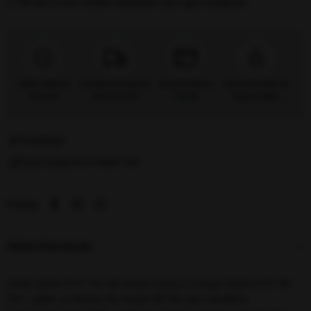
17:00’dan önce verilen siparişler
aynı gün kargoda.
%100 Orijinal
Ücretsiz Kargo &
Kredi Kartına
Güvenli Ödeme
Ürünler
Kolay İade
Taksit
Seçenekleri
Karşılaştır
Fiyat Düşünce Haber Ver
Paylaş
ÜRÜN ÖZELLIKLERI
OSSE 3649 01 57-16-145 Kadın Güneş Gözlüğü 3649 01 57-16-
145 – Şıklık ve Konfor Bir Arada! 😎 Her gün rahatlıkla