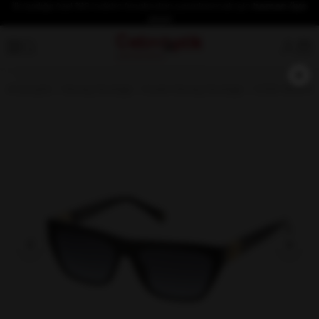
İlk üyeliğe özel %10 indirim fırsatından yararlanmak için
hemen üye
olun!
×
Anasayfa
Güneş Gözlüğü
Kadın Güneş Gözlüğü
OSSE 3649 01