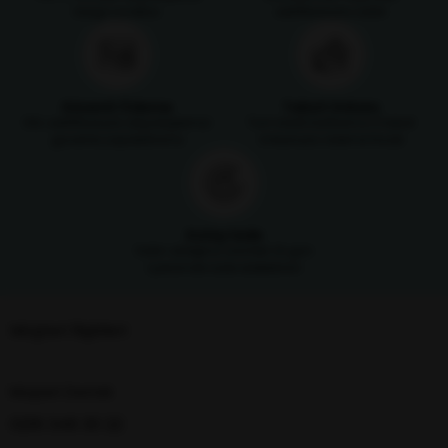
kargo ücretsiz
sertifikasıyla satılır
Güvenli Ödeme
Taksit İmkanı
SSL sertifikasıyla alışverişlerinizi
Tüm kredi kartlarına 3 taksit
güvenle yapabilirsiniz
imkanıyla ödeme fırsatı
Kolay İade
Satın aldığınız ürünleri 14 gün
içerisinde iade edebilirsin
Müşteri İlişkileri
Müşteri Destek
0216 348 30 22