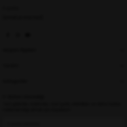
E-posta
[email protected]
Müşteri İlişkileri
Yardım
Kategoriler
E-Bülten Aboneliği
Yeni gelenler, indirimler, özel içerik, etkinlikler ve daha fazlası
hakkında bilgi almak için kaydolun!