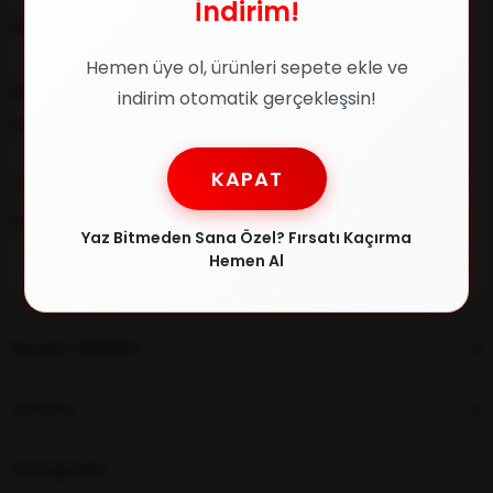
İndirim!
Müşteri İlişkileri
Hemen üye ol, ürünleri sepete ekle ve
Müşteri Destek
indirim otomatik gerçekleşsin!
0216 348 30 22
KAPAT
E-posta
[email protected]
Yaz Bitmeden Sana Özel? Fırsatı Kaçırma
Hemen Al
Müşteri İlişkileri
Yardım
Kategoriler