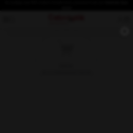
İlk üyeliğe özel %10 indirim fırsatından yararlanmak için
hemen üye
olun!
×