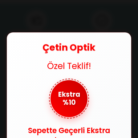
Ücretsiz Kargo
Orijinal Ürün
750 TL ve üzeri alışverişlerde
Ürünlerimizin orijinallik
Çetin Optik
kargo ücretsiz
sertifikasıyla satılır
Özel Teklif!
Güvenli Ödeme
Taksit İmkanı
SSL sertifikasıyla alışverişlerinizi
Tüm kredi kartlarına 3 taksit
güvenle yapabilirsiniz
imkanıyla ödeme fırsatı
Ekstra
%10
Kolay İade
Satın aldığınız ürünleri 14 gün
içerisinde iade edebilirsin
Sepette Geçerli Ekstra