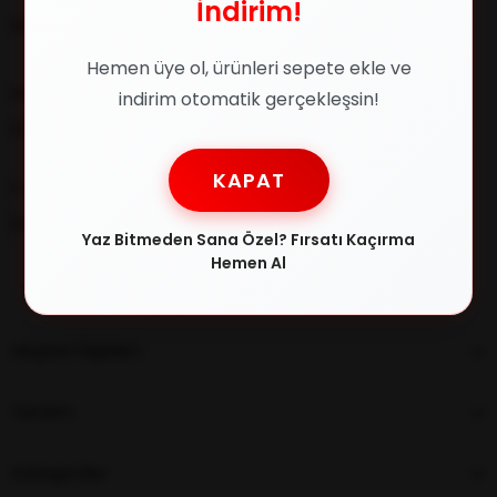
İndirim!
Müşteri İlişkileri
Hemen üye ol, ürünleri sepete ekle ve
Müşteri Destek
indirim otomatik gerçekleşsin!
0216 348 30 22
KAPAT
E-posta
[email protected]
Yaz Bitmeden Sana Özel? Fırsatı Kaçırma
Hemen Al
Müşteri İlişkileri
Yardım
Kategoriler