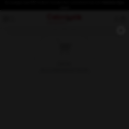
İlk üyeliğe özel %10 indirim fırsatından yararlanmak için
hemen üye
olun!
×