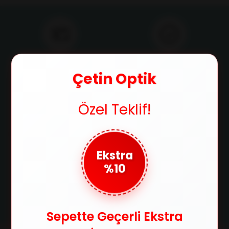
Ücretsiz Kargo
Orijinal Ürün
750 TL ve üzeri alışverişlerde
Ürünlerimizin orijinallik
Çetin Optik
kargo ücretsiz
sertifikasıyla satılır
Özel Teklif!
Güvenli Ödeme
Taksit İmkanı
SSL sertifikasıyla alışverişlerinizi
Tüm kredi kartlarına 3 taksit
güvenle yapabilirsiniz
imkanıyla ödeme fırsatı
Ekstra
%10
Kolay İade
Satın aldığınız ürünleri 14 gün
içerisinde iade edebilirsin
Sepette Geçerli Ekstra