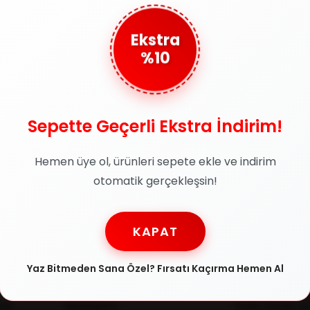
Ekstra
%10
Sepette Geçerli Ekstra İndirim!
Güvenli Ödeme
Taks
rün
SSL sertifikasıyla
Tüm kred
Hemen üye ol, ürünleri sepete ekle ve indirim
jinallik
alışverişlerinizi güvenle
taksit i
atılır
otomatik gerçekleşsin!
yapabilirsiniz
KAPAT
Yardım
Kategoriler
Yaz Bitmeden Sana Özel? Fırsatı Kaçırma Hemen Al
Hesabım
Erkek Güneş Gö
esi
Siparişlerim
Kadın Güneş G