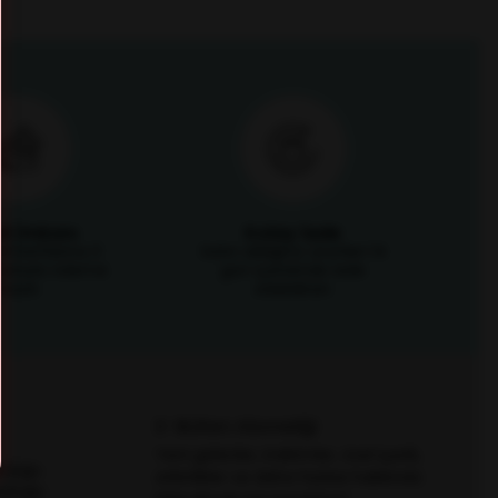
it İmkanı
Kolay İade
i kartlarına 3
Satın aldığınız ürünleri 14
mkanıyla ödeme
gün içerisinde iade
fırsatı
edebilirsin
E-Bülten Aboneliği
Yeni gelenler, indirimler, özel içerik,
zlüğü
etkinlikler ve daha fazlası hakkında
özlüğü