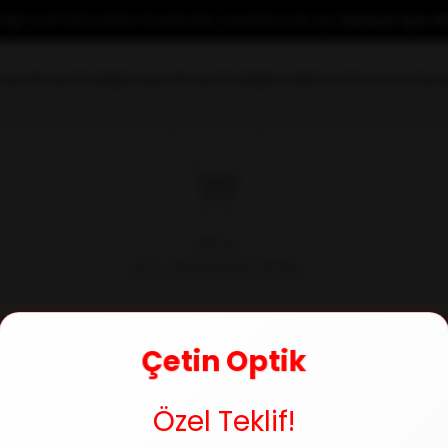
yeliğe özel %10 indirim fırsatından yararlanmak için
hemen üye ol
rkek Güneş Gözlüğü
Unisex Güneş Gözlüğü
Kontakt Lens
Premium Güne
Çetin Optik
Özel Teklif!