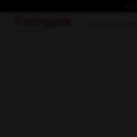
İlk ü
Kadın Güneş Gözlüğü
E