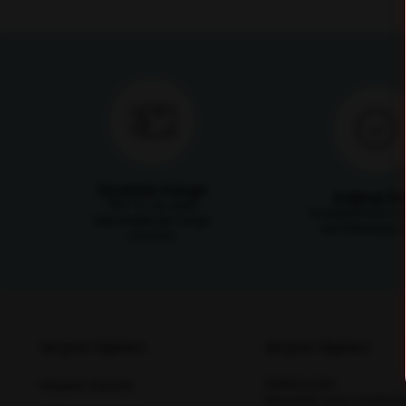
Ücretsiz Kargo
Orijinal Ü
750 TL ve üzeri
Ürünlerimizin ori
alışverişlerde kargo
sertifikasıyla s
ücretsiz
Müşteri İlişkileri
Müşteri İlişkileri
Hakkımızda
Müşteri Destek
Mesafeli Satış Sözleşm