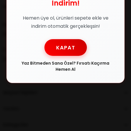
İndirim!
Müşteri İlişkileri
Hemen üye ol, ürünleri sepete ekle ve
Müşteri Destek
indirim otomatik gerçekleşsin!
0216 348 30 22
KAPAT
E-posta
[email protected]
Yaz Bitmeden Sana Özel? Fırsatı Kaçırma
Hemen Al
Müşteri İlişkileri
Yardım
Kategoriler