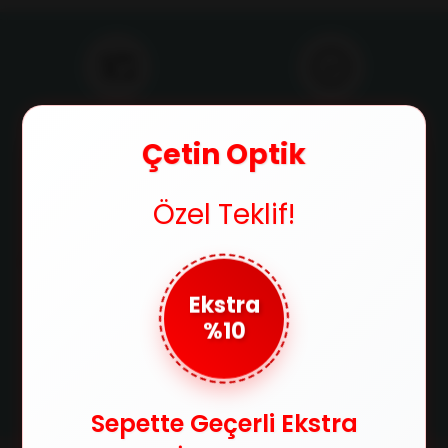
Ücretsiz Kargo
Orijinal Ürün
750 TL ve üzeri alışverişlerde
Ürünlerimizin orijinallik
Çetin Optik
kargo ücretsiz
sertifikasıyla satılır
Özel Teklif!
Güvenli Ödeme
Taksit İmkanı
SSL sertifikasıyla alışverişlerinizi
Tüm kredi kartlarına 3 taksit
güvenle yapabilirsiniz
imkanıyla ödeme fırsatı
Ekstra
%10
Kolay İade
Satın aldığınız ürünleri 14 gün
içerisinde iade edebilirsin
Sepette Geçerli Ekstra