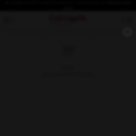
İlk üyeliğe özel %10 indirim fırsatından yararlanmak için
hemen üye
olun!
×