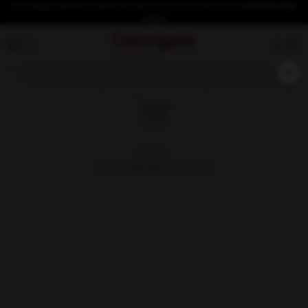
İlk üyeliğe özel %10 indirim fırsatından yararlanmak için
hemen üye
olun!
×