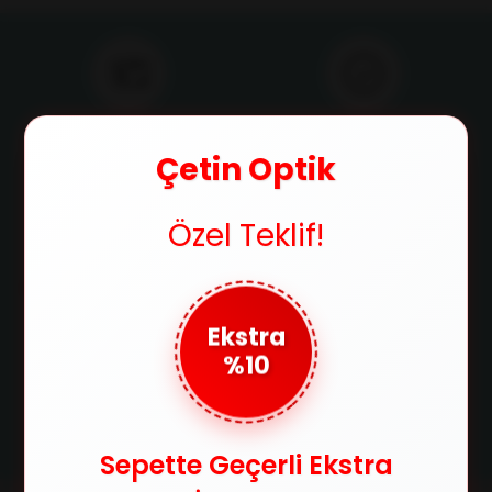
Ücretsiz Kargo
Orijinal Ürün
750 TL ve üzeri alışverişlerde
Ürünlerimizin orijinallik
Çetin Optik
kargo ücretsiz
sertifikasıyla satılır
Özel Teklif!
Güvenli Ödeme
Taksit İmkanı
SSL sertifikasıyla alışverişlerinizi
Tüm kredi kartlarına 3 taksit
güvenle yapabilirsiniz
imkanıyla ödeme fırsatı
Ekstra
%10
Kolay İade
Satın aldığınız ürünleri 14 gün
içerisinde iade edebilirsin
Sepette Geçerli Ekstra