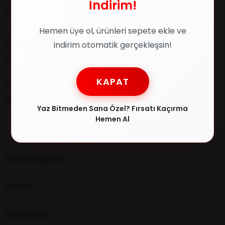
İndirim!
Müşteri İlişkileri
Hemen üye ol, ürünleri sepete ekle ve
Müşteri Destek
indirim otomatik gerçekleşsin!
0216 348 30 22
KAPAT
E-posta
[email protected]
Yaz Bitmeden Sana Özel? Fırsatı Kaçırma
Hemen Al
Müşteri İlişkileri
Yardım
Kategoriler