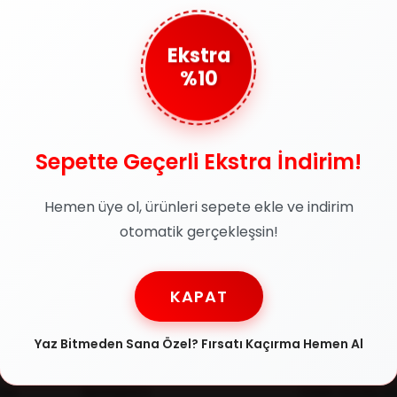
Ekstra
%10
Sepette Geçerli Ekstra İndirim!
Güvenli Ödeme
Taks
rün
SSL sertifikasıyla
Tüm kred
Hemen üye ol, ürünleri sepete ekle ve indirim
jinallik
alışverişlerinizi güvenle
taksit i
atılır
otomatik gerçekleşsin!
yapabilirsiniz
KAPAT
Yardım
Kategoriler
Yaz Bitmeden Sana Özel? Fırsatı Kaçırma Hemen Al
Hesabım
Erkek Güneş Gö
esi
Siparişlerim
Kadın Güneş G