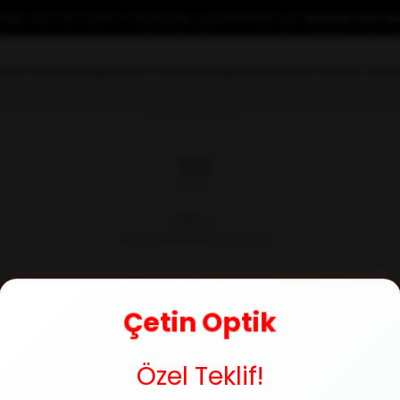
yeliğe özel %10 indirim fırsatından yararlanmak için
hemen üye ol
rkek Güneş Gözlüğü
Unisex Güneş Gözlüğü
Kontakt Lens
Premium Güne
Çetin Optik
Özel Teklif!