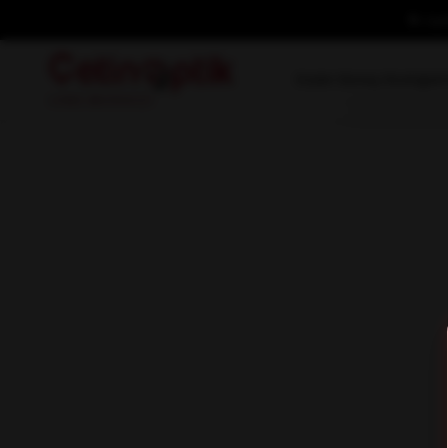
İlk ü
Kadın Güneş Gözlüğü
E