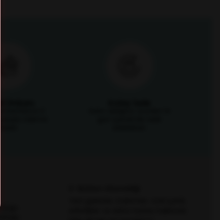
it İmkanı
Kolay İade
i kartlarına 3
Satın aldığınız ürünleri 14
mkanıyla ödeme
gün içerisinde iade
fırsatı
edebilirsin
E-Bülten Aboneliği
Yeni gelenler, indirimler, özel içerik,
zlüğü
etkinlikler ve daha fazlası hakkında
özlüğü