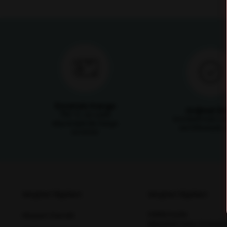
Ücretsiz Kargo
Orijinal Ü
750 TL ve üzeri
Ürünlerimizin ori
alışverişlerde kargo
sertifikasıyla s
ücretsiz
Müşteri İlişkileri
Müşteri İlişkileri
Hakkımızda
Müşteri Destek
Mesafeli Satış Sözleşm