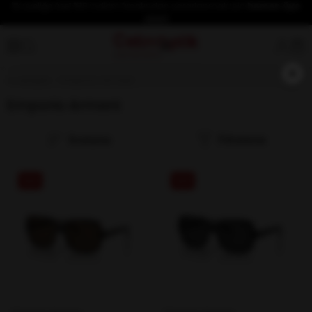
İlk üyeliğe özel %10 indirim fırsatından yararlanmak için
hemen üye
olun!
×
Anasayfa
Emporio Armani
Emporio Armani
Sıralama
Filtreleme
%29
%29