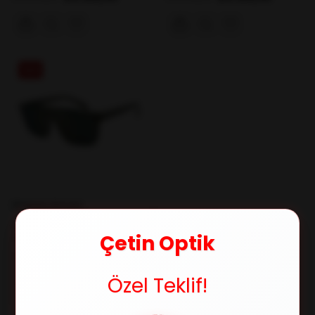
%29
Emporio Armani
EMPORIO ARMANI 4193 51206R
Çetin Optik
31/145 Unisex Güneş Gözlüğü
₺10.045,00
₺14.068,00
Özel Teklif!