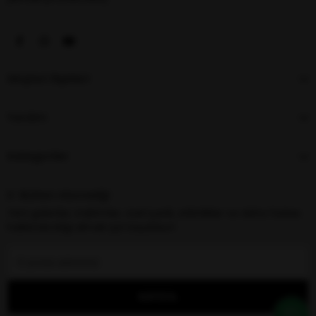
Müşteri İlişkileri
Yardım
Kategoriler
E-Bülten Aboneliği
Yeni gelenler, indirimler, özel içerik, etkinlikler ve daha fazlası
hakkında bilgi almak için kaydolun!
KAYDOL