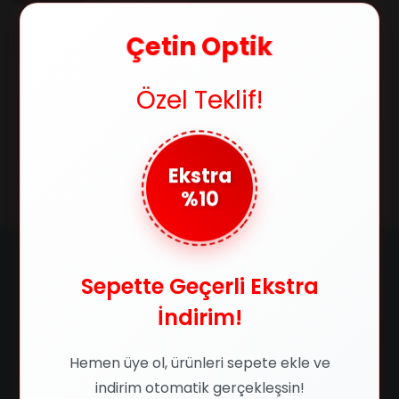
Çetin Optik
Özel Teklif!
1
Ekstra
%10
Sepette Geçerli Ekstra
İndirim!
Ücretsiz Kargo
Orijinal Ürün
750 TL ve üzeri alışverişlerde
Ürünlerimizin orijinallik
kargo ücretsiz
sertifikasıyla satılır
Hemen üye ol, ürünleri sepete ekle ve
indirim otomatik gerçekleşsin!