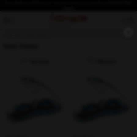
İlk üyeliğe özel %10 indirim fırsatından yararlanmak için
hemen üye
olun!
×
Anasayfa
Mad Wawe
Mad Wawe
Sıralama
Filtreleme