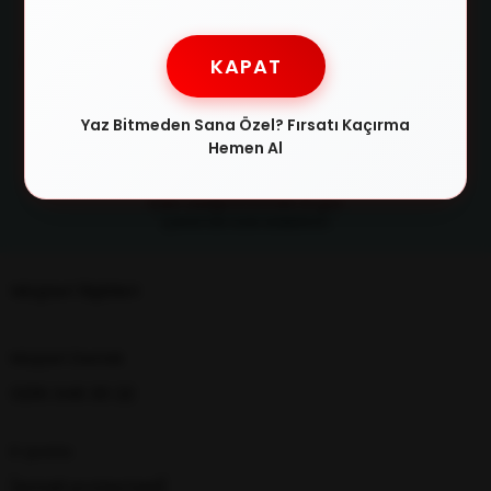
Güvenli Ödeme
Taksit İmkanı
KAPAT
SSL sertifikasıyla alışverişlerinizi
Tüm kredi kartlarına 3 taksit
güvenle yapabilirsiniz
imkanıyla ödeme fırsatı
Yaz Bitmeden Sana Özel? Fırsatı Kaçırma
Hemen Al
Kolay İade
Satın aldığınız ürünleri 14 gün
içerisinde iade edebilirsin
Müşteri İlişkileri
Müşteri Destek
0216 348 30 22
E-posta
[email protected]