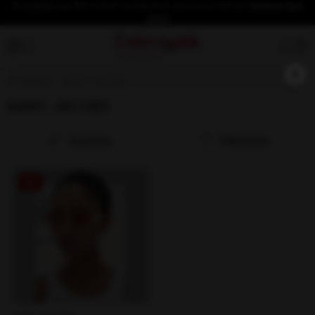
İlk üyeliğe özel %10 indirim fırsatından yararlanmak için
hemen üye
olun!
×
Anasayfa
MARC JACOBS
MARC JACOBS
Sıralama
Filtreleme
%5