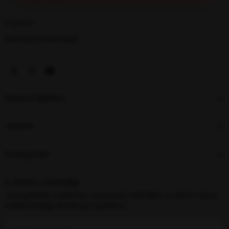
E-posta
[email protected]
Müşteri İlişkileri
Yardım
Kategoriler
E-Bülten Aboneliği
Yeni gelenler, indirimler, özel içerik, etkinlikler ve daha fazlası
hakkında bilgi almak için kaydolun!