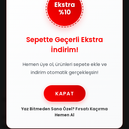
750 TL ve üzeri alışverişlerde
Ürünlerimizin orijinallik
Ekstra
kargo ücretsiz
sertifikasıyla satılır
%10
Güvenli Ödeme
Taksit İmkanı
Sepette Geçerli Ekstra
SSL sertifikasıyla alışverişlerinizi
Tüm kredi kartlarına 3 taksit
güvenle yapabilirsiniz
imkanıyla ödeme fırsatı
İndirim!
Hemen üye ol, ürünleri sepete ekle ve
indirim otomatik gerçekleşsin!
Kolay İade
Satın aldığınız ürünleri 14 gün
içerisinde iade edebilirsin
KAPAT
Müşteri İlişkileri
Yaz Bitmeden Sana Özel? Fırsatı Kaçırma
Hemen Al
Müşteri Destek
0216 348 30 22