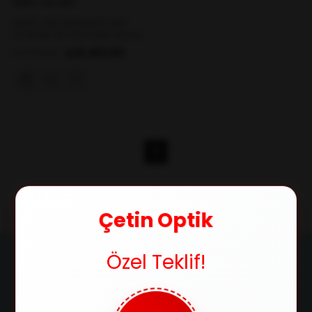
MARC JACOBS
MARC JACOBS 806/S S9E-
ALTIN 58-19-140 Kadın Güneş
Gözlüğü
₺10.452,00
₺10.974,00
1
Çetin Optik
Özel Teklif!
Ücretsiz Kargo
Orijinal Ürün