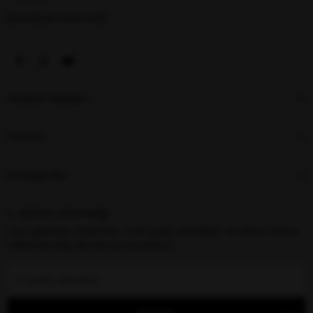
[email protected]
Müşteri İlişkileri
Yardım
Kategoriler
E-Bülten Aboneliği
Yeni gelenler, indirimler, özel içerik, etkinlikler ve daha fazlası
hakkında bilgi almak için kaydolun!