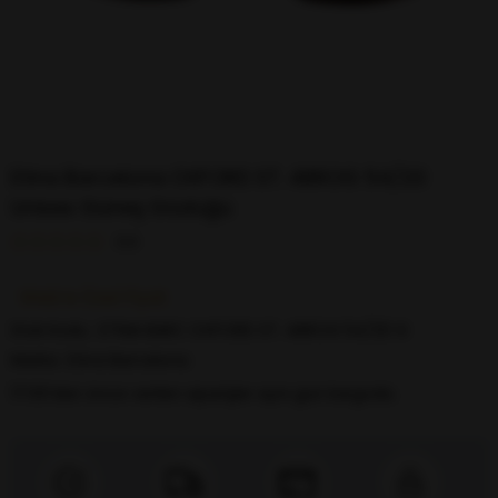
Etina Barcelona OXFORD ST. 4BROG 54/20
Unisex Güneş Gözlüğü
0.0
Web’e Özel Fiyat
Stok Kodu
ETNIA BARC OXFORD ST. 4BROG 54/20 G
Marka
:
Etina Barcelona
17:00’dan önce verilen siparişler
aynı gün kargoda.