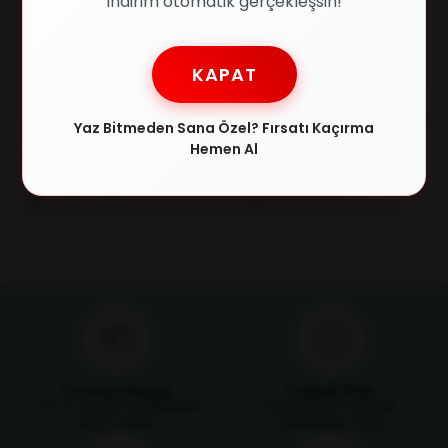
indirim otomatik gerçekleşsin!
KAPAT
RAY-BAN
MUSTANG
RAY-BAN 3447N 001/3F 53-21-
MUSTANG 1749 03 51/21 Unisex
Yaz Bitmeden Sana Özel? Fırsatı Kaçırma
145 Unisex Güneş Gözlüğü
Güneş Gözlüğü
Hemen Al
₺8.710,00
₺4.026,00
₺13.710,00
₺5.639,00
Ücretsiz Kargo
Orijinal Ürün
750 TL ve üzeri alışverişlerde
Ürünlerimizin orijinallik
kargo ücretsiz
sertifikasıyla satılır