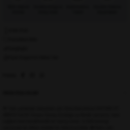
%100 Orijinal
Ücretsiz Kargo &
Kredi Kartına
Güvenli Ödeme
Ürünler
Kolay İade
Taksit
Seçenekleri
Kritik Stok
Favorilere Ekle
Karşılaştır
Fiyat Düşünce Haber Ver
Paylaş
ÜRÜN ÖZELLIKLERI
🌟 Fark yaratmak isteyenler için: Etina Barcelona OXFORD ST.
4BROG 54/20 Unisex Güneş Gözlüğü 🧱 Kemik çerçeve, hem
sağlam hem karakteristik bir duruş sunar. 🎨 Kahverengi
çerçevesi ile stiline enerjik bir dokunuş katar. 👁️ Kare cam