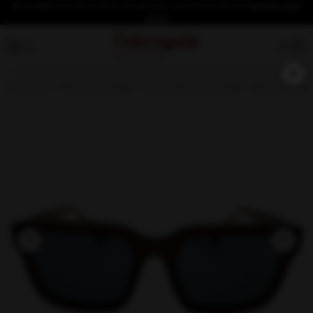
İlk üyeliğe özel %10 indirim fırsatından yararlanmak için
hemen üye
olun!
×
Anasayfa
Güneş Gözlüğü
Unisex Güneş Gözlüğü