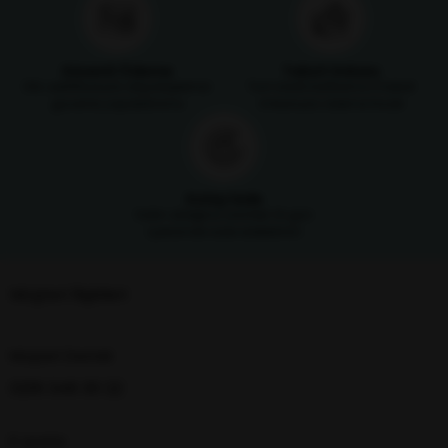
Güvenli Ödeme
Taksit İmkanı
SSL sertifikasıyla alışverişlerinizi
Tüm kredi kartlarına 3 taksit
güvenle yapabilirsiniz
imkanıyla ödeme fırsatı
Kolay İade
Satın aldığınız ürünleri 14 gün
içerisinde iade edebilirsin
Müşteri İlişkileri
Müşteri Destek
0216 348 30 22
E-posta